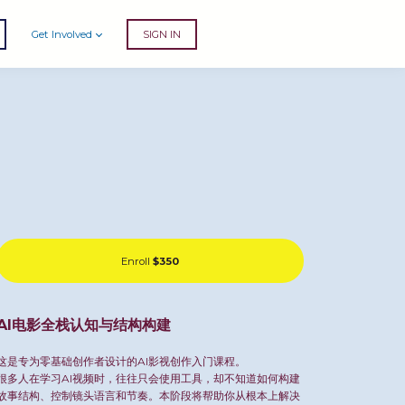
Get Involved
SIGN IN
Enroll
$350
AI电影全栈认知与结构构建
这是专为零基础创作者设计的AI影视创作入门课程。
很多人在学习AI视频时，往往只会使用工具，却不知道如何构建
故事结构、控制镜头语言和节奏。本阶段将帮助你从根本上解决